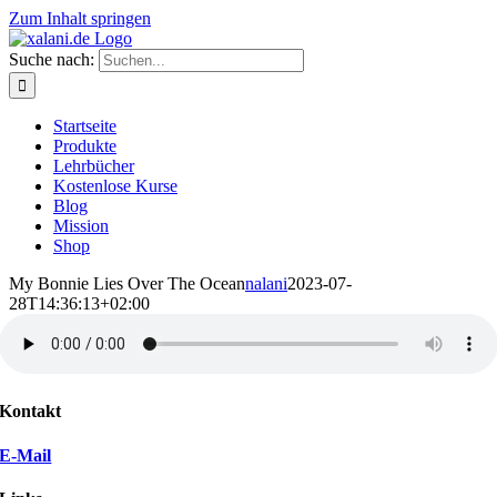
Zum Inhalt springen
Suche nach:
Startseite
Produkte
Lehrbücher
Kostenlose Kurse
Blog
Mission
Shop
My Bonnie Lies Over The Ocean
nalani
2023-07-
28T14:36:13+02:00
Kontakt
E-Mail