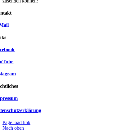
zusenden können:
ntakt
Mail
nks
cebook
uTube
stagram
chtliches
pressum
tenschutzerklärung
Page load link
Nach oben