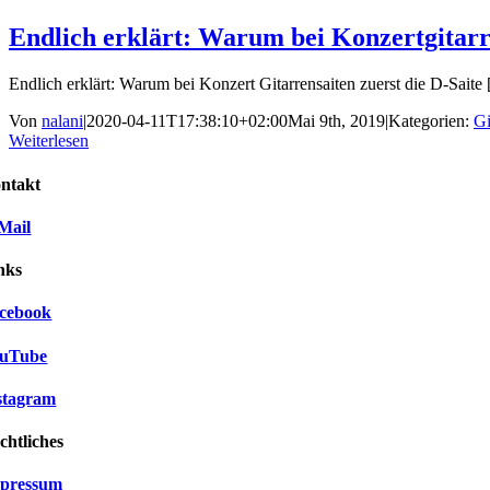
Endlich erklärt: Warum bei Konzertgitarre
Endlich erklärt: Warum bei Konzert Gitarrensaiten zuerst die D-Saite [
Von
nalani
|
2020-04-11T17:38:10+02:00
Mai 9th, 2019
|
Kategorien:
Gi
Weiterlesen
ntakt
Mail
nks
cebook
uTube
stagram
chtliches
pressum