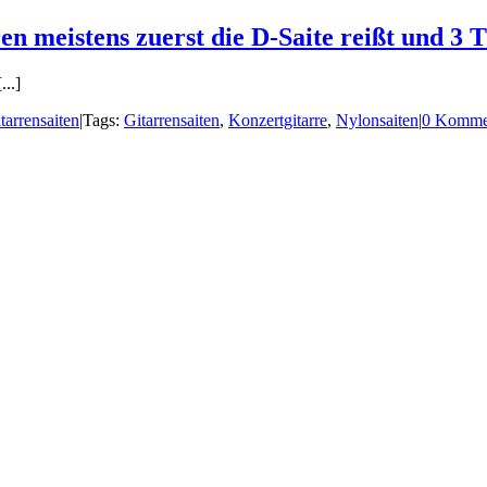
n meistens zuerst die D-Saite reißt und 3 
...]
tarrensaiten
|
Tags:
Gitarrensaiten
,
Konzertgitarre
,
Nylonsaiten
|
0 Komme