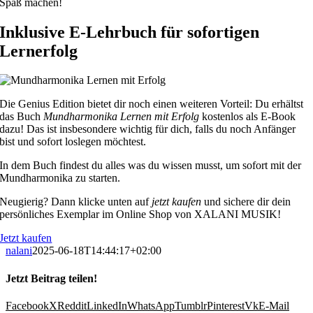
Spaß machen!
Inklusive E-Lehrbuch für sofortigen
Lernerfolg
Die Genius Edition bietet dir noch einen weiteren Vorteil: Du erhältst
das Buch
Mundharmonika Lernen mit Erfolg
kostenlos als E-Book
dazu! Das ist insbesondere wichtig für dich, falls du noch Anfänger
bist und sofort loslegen möchtest.
In dem Buch findest du alles was du wissen musst, um sofort mit der
Mundharmonika zu starten.
Neugierig? Dann klicke unten auf
jetzt kaufen
und sichere dir dein
persönliches Exemplar im Online Shop von XALANI MUSIK!
Jetzt kaufen
nalani
2025-06-18T14:44:17+02:00
Jetzt Beitrag teilen!
Facebook
X
Reddit
LinkedIn
WhatsApp
Tumblr
Pinterest
Vk
E-Mail