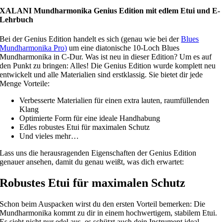
XALANI Mundharmonika Genius Edition mit edlem Etui und E-
Lehrbuch
Bei der Genius Edition handelt es sich (genau wie bei der
Blues
Mundharmonika Pro)
um eine diatonische 10-Loch Blues
Mundharmonika in C-Dur. Was ist neu in dieser Edition? Um es auf
den Punkt zu bringen: Alles! Die Genius Edition wurde komplett neu
entwickelt und alle Materialien sind erstklassig. Sie bietet dir jede
Menge Vorteile:
Verbesserte Materialien für einen extra lauten, raumfüllenden
Klang
Optimierte Form für eine ideale Handhabung
Edles robustes Etui für maximalen Schutz
Und vieles mehr…
Lass uns die herausragenden Eigenschaften der Genius Edition
genauer ansehen, damit du genau weißt, was dich erwartet:
Robustes Etui für maximalen Schutz
Schon beim Auspacken wirst du den ersten Vorteil bemerken: Die
Mundharmonika kommt zu dir in einem hochwertigem, stabilem Etui.
Es sieht nicht nur edel aus, es schützt auch dein Instrument ideal.