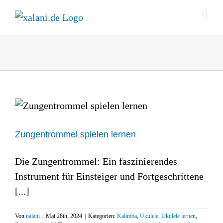
Zum
Inhalt
springen
Zungentrommel spielen lernen
Die Zungentrommel: Ein faszinierendes
Instrument für Einsteiger und Fortgeschrittene
[...]
Von
nalani
|
Mai 28th, 2024
|
Kategorien:
Kalimba
,
Ukulele
,
Ukulele lernen
,