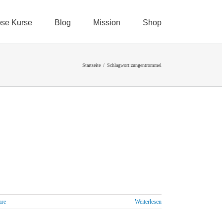
ose Kurse
Blog
Mission
Shop
Startseite
Schlagwort:
zungentrommel
are
Weiterlesen