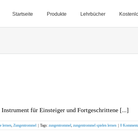
Startseite
Produkte
Lehrbücher
Kostenl
nstrument für Einsteiger und Fortgeschrittene [...]
e lernen
,
Zungentrommel
|
Tags:
zungentrommel
,
zungentrommel spielen lernen
|
0 Komment