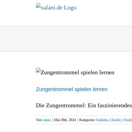
Zum
Inhalt
springen
Zungentrommel spielen lernen
Die Zungentrommel: Ein faszinierendes I
Von
nalani
|
Mai 28th, 2024
|
Kategorien:
Kalimba
,
Ukulele
,
Ukulel